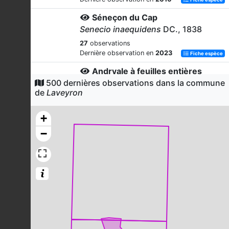
Séneçon du Cap
Senecio inaequidens
DC., 1838
27
observations
Dernière observation en
2023
Fiche espèce
Andryale à feuilles entières
500 dernières observations dans la commune
Andryala integrifolia
L., 1753
de
Laveyron
26
observations
Dernière observation en
2016
Fiche espèce
+
Dactyle aggloméré
−
Dactylis glomerata
L., 1753
26
observations
Dernière observation en
2022
Fiche espèce
Orpin blanc
Sedum album
L., 1753
26
observations
Dernière observation en
2022
Fiche espèce