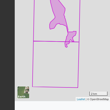
Merle noir
Turdus merula
Linnaeus, 1758
25
observations
Dernière observation en
2023
Fiche espèce
Orpin réfléchi
Petrosedum rupestre
(L.) P.V.Heath,
1987
25
observations
Dernière observation en
2022
Fiche espèce
Potérium sanguisorbe
Poterium sanguisorba
L., 1753
25
observations
Dernière observation en
2022
Fiche espèce
Ciste à feuilles de sauge
Cistus salviifolius
L., 1753
2 km
24
observations
Leaflet
| © OpenStreetMap
Dernière observation en
2016
Fiche espèce
Pigeon ramier