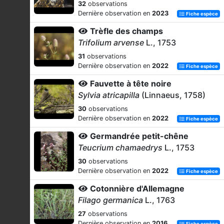
32
observations
Dernière observation en
2023
Fiche espèce
Trèfle des champs
Trifolium arvense
L., 1753
31
observations
Dernière observation en
2022
Fiche espèce
Fauvette à tête noire
Sylvia atricapilla
(Linnaeus, 1758)
30
observations
Dernière observation en
2022
Fiche espèce
Germandrée petit-chêne
Teucrium chamaedrys
L., 1753
30
observations
Dernière observation en
2022
Fiche espèce
Cotonnière d'Allemagne
Filago germanica
L., 1763
27
observations
Dernière observation en
2016
Fiche espèce