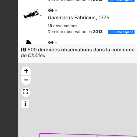
-
Gammarus
Fabricius, 1775
18
observations
Dernière observation en
2013
Fiche espèce
-
500 dernières observations dans la commune
Hydropsyche
Pictet, 1834
de
Chélieu
18
observations
Dernière observation en
2013
Fiche espèce
+
-
−
Rhyacophila
Pictet, 1834
18
observations
Dernière observation en
2013
Fiche espèce
-
Elmis
Latreille, 1802
18
observations
Dernière observation en
2013
Fiche espèce