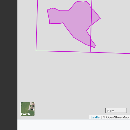
Moineau domestique
Passer domesticus
(Linnaeus, 1758)
17
observations
Dernière observation en
2022
Fiche espèce
-
Baetis
Leach, 1815
17
observations
Dernière observation en
2013
Fiche espèce
-
Limnius
Illiger, 1802
17
observations
Dernière observation en
2013
Fiche espèce
Troglodyte mignon
Troglodytes troglodytes
(Linnaeus,
1758)
2 km
16
observations
Leaflet
| © OpenStreetMap
Dernière observation en
2022
Fiche espèce
Chironomidés