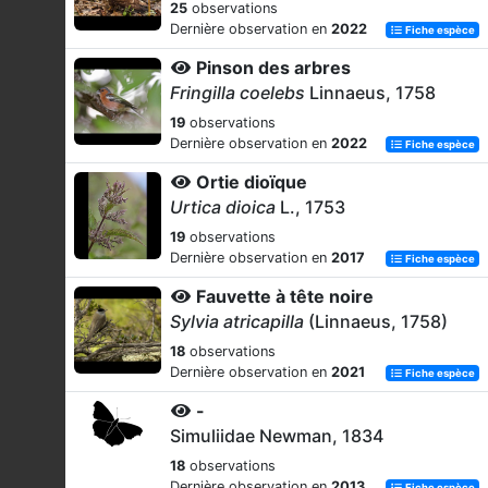
25
observations
Dernière observation en
2022
Fiche espèce
Pinson des arbres
Fringilla coelebs
Linnaeus, 1758
19
observations
Dernière observation en
2022
Fiche espèce
Ortie dioïque
Urtica dioica
L., 1753
19
observations
Dernière observation en
2017
Fiche espèce
Fauvette à tête noire
Sylvia atricapilla
(Linnaeus, 1758)
18
observations
Dernière observation en
2021
Fiche espèce
-
Simuliidae Newman, 1834
18
observations
Dernière observation en
2013
Fiche espèce