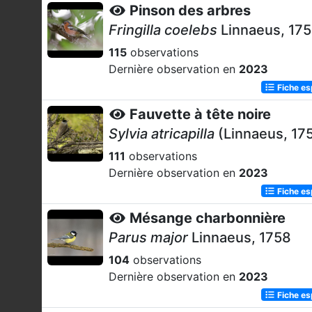
Pinson des arbres
Fringilla coelebs
Linnaeus, 17
115
observations
Dernière observation en
2023
Fiche e
Fauvette à tête noire
Sylvia atricapilla
(Linnaeus, 17
111
observations
Dernière observation en
2023
Fiche e
Mésange charbonnière
Parus major
Linnaeus, 1758
104
observations
Dernière observation en
2023
Fiche e