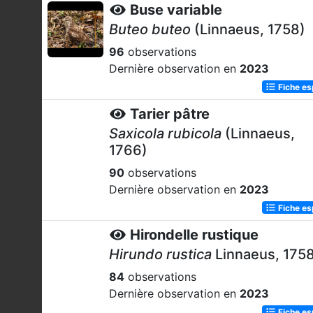
Buse variable
Buteo buteo
(Linnaeus, 1758)
96
observations
Dernière observation en
2023
Fiche e
Tarier pâtre
Saxicola rubicola
(Linnaeus,
1766)
90
observations
Dernière observation en
2023
Fiche e
Hirondelle rustique
Hirundo rustica
Linnaeus, 175
84
observations
Dernière observation en
2023
Fiche e