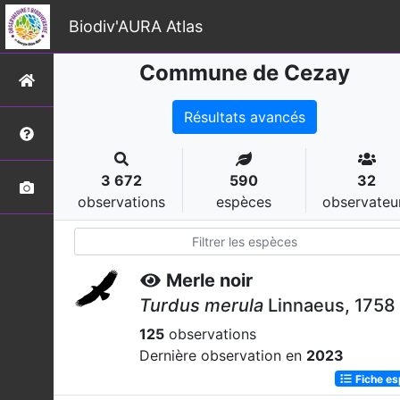
Biodiv'AURA Atlas
Commune de Cezay
Résultats avancés
3 672
590
32
observations
espèces
observateu
Merle noir
Turdus merula
Linnaeus, 1758
125
observations
Dernière observation en
2023
Fiche e