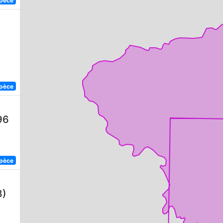
spèce
96
spèce
8)