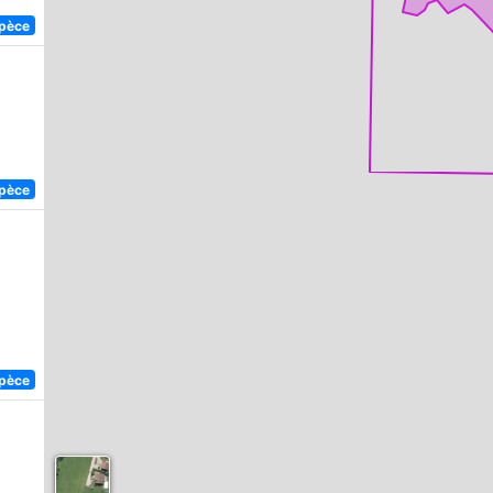
spèce
spèce
spèce