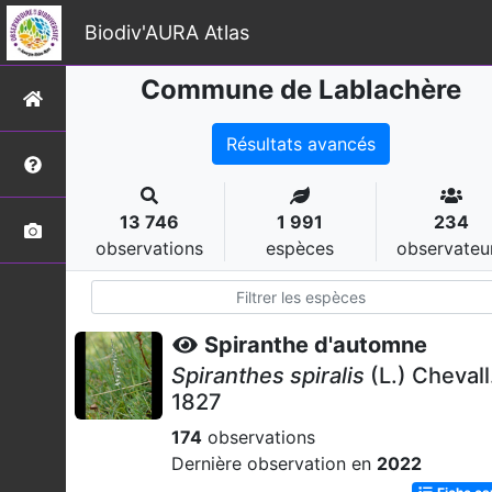
Biodiv'AURA Atlas
Commune de Lablachère
Résultats avancés
13 746
1 991
234
observations
espèces
observateu
Spiranthe d'automne
Spiranthes spiralis
(L.) Chevall
1827
174
observations
Dernière observation en
2022
Fiche e