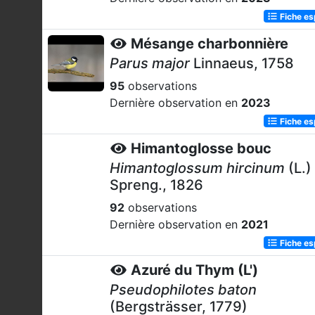
Fiche e
Mésange charbonnière
Parus major
Linnaeus, 1758
95
observations
Dernière observation en
2023
Fiche e
Himantoglosse bouc
Himantoglossum hircinum
(L.)
Spreng., 1826
92
observations
Dernière observation en
2021
Fiche e
Azuré du Thym (L')
Pseudophilotes baton
(Bergsträsser, 1779)