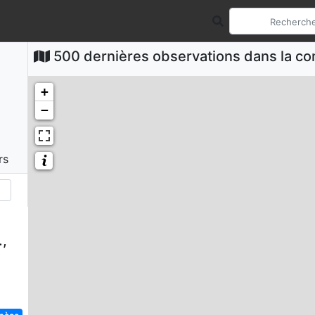
500 dernières observations dans la 
+
−
rs
.,
spèce