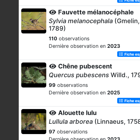
Fauvette mélanocéphale
Sylvia melanocephala
(Gmelin,
1789)
110
observations
Dernière observation en
2023
Fiche e
Chêne pubescent
Quercus pubescens
Willd., 17
99
observations
Dernière observation en
2025
Fiche e
Alouette lulu
Lullula arborea
(Linnaeus, 175
97
observations
Dernière observation en
2023