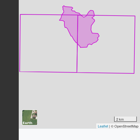
178
observations
Dernière observation en
2025
Fiche espèce
Cuivré commun (Le)
Lycaena phlaeas
(Linnaeus, 1761)
175
observations
Dernière observation en
2025
Fiche espèce
Collier-de-corail (Le)
Aricia agestis
(Denis &
Schiffermüller, 1775)
174
observations
Dernière observation en
2025
Fiche espèce
Mélitée orangée (La)
Melitaea didyma
(Esper, 1778)
173
observations
Dernière observation en
2025
Fiche espèce
2 km
Mégère (La)
Leaflet
| © OpenStreetMap
Lasiommata megera
(Linnaeus,
1767)