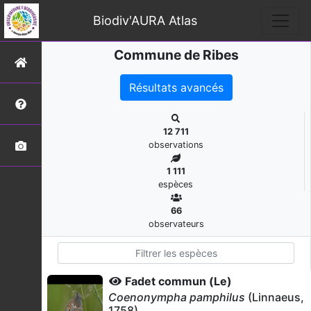
Biodiv'AURA Atlas
Commune de Ribes
Résultats avancés
12 711
observations
1 111
espèces
66
observateurs
Fadet commun (Le)
Coenonympha pamphilus
(Linnaeus,
1758)