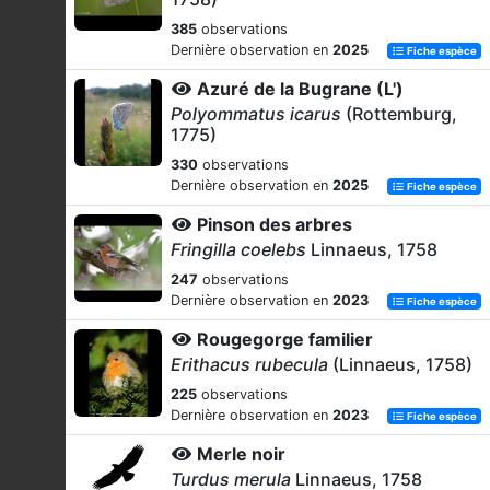
385
observations
Dernière observation en
2025
Fiche espèce
Azuré de la Bugrane (L')
Polyommatus icarus
(Rottemburg,
1775)
330
observations
Dernière observation en
2025
Fiche espèce
Pinson des arbres
Fringilla coelebs
Linnaeus, 1758
247
observations
Dernière observation en
2023
Fiche espèce
Rougegorge familier
Erithacus rubecula
(Linnaeus, 1758)
225
observations
Dernière observation en
2023
Fiche espèce
Merle noir
Turdus merula
Linnaeus, 1758