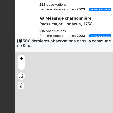
222
observations
Dernière observation en
2023
Fiche espèce
Mésange charbonnière
Parus major
Linnaeus, 1758
215
observations
Dernière observation en
2023
Fiche espèce
500 dernières observations dans la commune
Fauvette mélanocéphale
de
Ribes
Sylvia melanocephala
(Gmelin, 1789)
+
191
observations
Dernière observation en
2023
Fiche espèce
−
Mésange bleue
Cyanistes caeruleus
(Linnaeus,
1758)
179
observations
Dernière observation en
2023
Fiche espèce
Myrtil (Le)
Maniola jurtina
(Linnaeus, 1758)