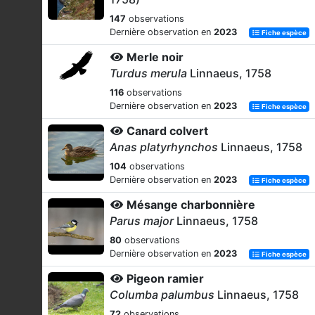
147
observations
Dernière observation en
2023
Fiche espèce
Merle noir
Turdus merula
Linnaeus, 1758
116
observations
Dernière observation en
2023
Fiche espèce
Canard colvert
Anas platyrhynchos
Linnaeus, 1758
104
observations
Dernière observation en
2023
Fiche espèce
Mésange charbonnière
Parus major
Linnaeus, 1758
80
observations
Dernière observation en
2023
Fiche espèce
Pigeon ramier
Columba palumbus
Linnaeus, 1758
72
observations