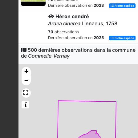
Dernière observation en
2023
Fiche espèce
Héron cendré
Ardea cinerea
Linnaeus, 1758
70
observations
Dernière observation en
2025
Fiche espèce
Pinson des arbres
500 dernières observations dans la commune
de
Commelle-Vernay
Fringilla coelebs
Linnaeus, 1758
70
observations
+
Dernière observation en
2023
Fiche espèce
−
Buse variable
Buteo buteo
(Linnaeus, 1758)
69
observations
Dernière observation en
2023
Fiche espèce
Troglodyte mignon
Troglodytes troglodytes
(Linnaeus,
1758)
67
observations