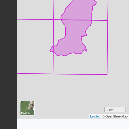
Dernière observation en
2023
Fiche espèce
Rougegorge familier
Erithacus rubecula
(Linnaeus, 1758)
64
observations
Dernière observation en
2023
Fiche espèce
Corneille noire
Corvus corone
Linnaeus, 1758
56
observations
Dernière observation en
2023
Fiche espèce
Fauvette à tête noire
Sylvia atricapilla
(Linnaeus, 1758)
53
observations
Dernière observation en
2023
Fiche espèce
Geai des chênes
Garrulus glandarius
(Linnaeus, 1758)
2 km
Leaflet
| © OpenStreetMap
53
observations
Dernière observation en
2023
Fiche espèce