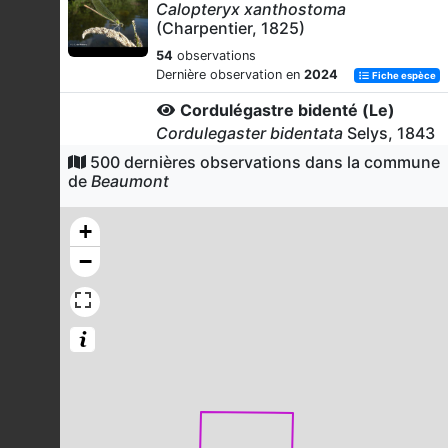
Calopteryx xanthostoma
(Charpentier, 1825)
54
observations
Dernière observation en
2024
Fiche espèce
Cordulégastre bidenté (Le)
Cordulegaster bidentata
Selys, 1843
500 dernières observations dans la commune
38
observations
de
Beaumont
Dernière observation en
2024
Fiche espèce
Gomphe à forceps (Le)
+
Onychogomphus forcipatus
(Linnaeus, 1758)
−
37
observations
Dernière observation en
2023
Fiche espèce
Agrion blanchâtre
Platycnemis latipes
Rambur, 1842
29
observations
Dernière observation en
2023
Fiche espèce
Anax empereur (L')