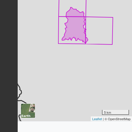
Anax imperator
Leach, 1815
27
observations
Dernière observation en
2024
Fiche espèce
Nymphale de l'Arbousier (La)
Charaxes jasius
(Linnaeus, 1767)
25
observations
Dernière observation en
2025
Fiche espèce
Cordulie splendide (La)
Macromia splendens
(Pictet, 1843)
22
observations
Dernière observation en
2024
Fiche espèce
Chêne vert
Quercus ilex
L., 1753
22
observations
Dernière observation en
2013
5 km
Fiche espèce
Leaflet
| © OpenStreetMap
Cordulie à corps fin (La)
Oxygastra curtisii
(Dale, 1834)