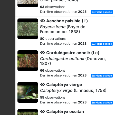
93
observations
Dernière observation en
2025
Fiche espèce
Aeschne paisible (L')
Boyeria irene
(Boyer de
Fonscolombe, 1838)
80
observations
Dernière observation en
2023
Fiche espèce
Cordulégastre annelé (Le)
Cordulegaster boltonii
(Donovan,
1807)
66
observations
Dernière observation en
2023
Fiche espèce
Caloptéryx vierge
Calopteryx virgo
(Linnaeus, 1758)
55
observations
Dernière observation en
2023
Fiche espèce
Caloptéryx occitan