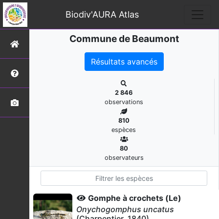
Biodiv'AURA Atlas
Commune de Beaumont
Résultats avancés
2 846
observations
810
espèces
80
observateurs
Gomphe à crochets (Le)
Onychogomphus uncatus
(Charpentier, 1840)