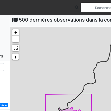
500 dernières observations dans la 
+
−
rs
)
spèce