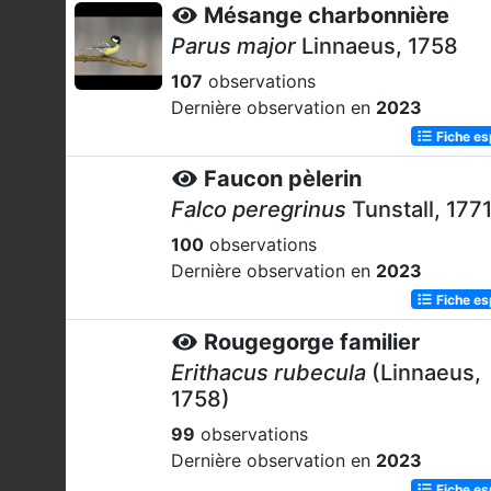
Mésange charbonnière
Parus major
Linnaeus, 1758
107
observations
Dernière observation en
2023
Fiche e
Faucon pèlerin
Falco peregrinus
Tunstall, 177
100
observations
Dernière observation en
2023
Fiche e
Rougegorge familier
Erithacus rubecula
(Linnaeus,
1758)
99
observations
Dernière observation en
2023
Fiche e