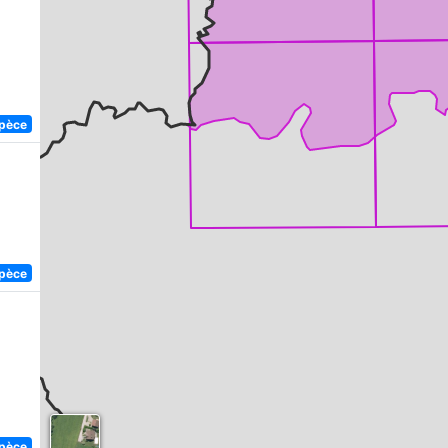
spèce
1
spèce
spèce