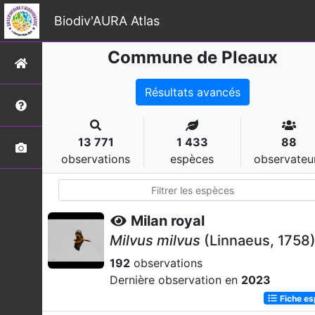
Biodiv'AURA Atlas
Commune de Pleaux
Résultats avancés
13 771
1 433
88
observations
espèces
observateu
Milan royal
Milvus milvus
(Linnaeus, 1758
192
observations
Dernière observation en
2023
Fiche e