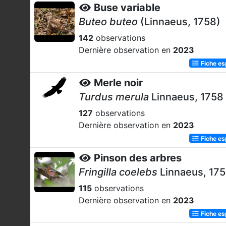
Buse variable
Buteo buteo
(Linnaeus, 1758)
142
observations
Dernière observation en
2023
Fiche e
Merle noir
Turdus merula
Linnaeus, 1758
127
observations
Dernière observation en
2023
Fiche e
Pinson des arbres
Fringilla coelebs
Linnaeus, 17
115
observations
Dernière observation en
2023
Fiche e