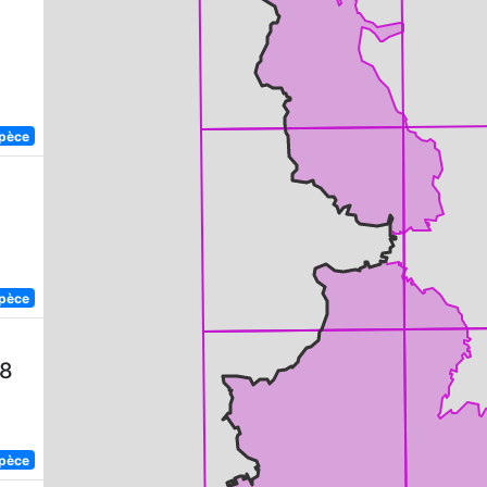
spèce
spèce
58
spèce