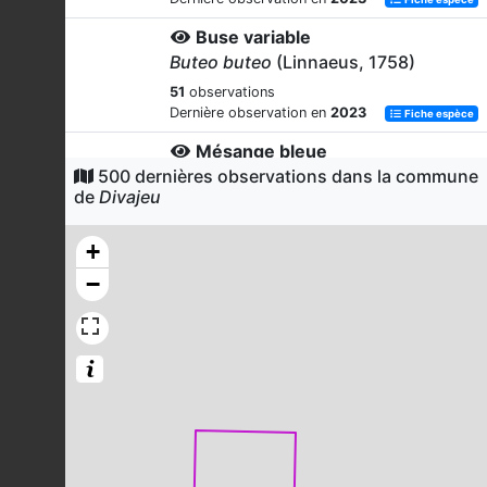
Buse variable
Buteo buteo
(Linnaeus, 1758)
51
observations
Dernière observation en
2023
Fiche espèce
Mésange bleue
500 dernières observations dans la commune
Cyanistes caeruleus
(Linnaeus,
de
Divajeu
1758)
47
observations
+
Dernière observation en
2023
Fiche espèce
−
Héron cendré
Ardea cinerea
Linnaeus, 1758
42
observations
Dernière observation en
2023
Fiche espèce
Fauvette à tête noire
Sylvia atricapilla
(Linnaeus, 1758)
42
observations
Dernière observation en
2023
Fiche espèce