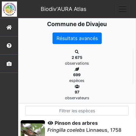
Biodiv'AURA Atlas
Commune de Divajeu
Résultats avancés
2 675
observations
699
espèces
97
observateurs
Pinson des arbres
Fringilla coelebs
Linnaeus, 1758