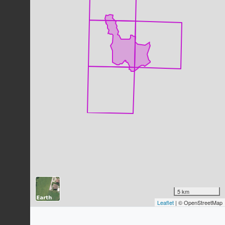
Pic épeiche
Dendrocopos major
(Linnaeus, 1758)
37
observations
Dernière observation en
2023
Fiche espèce
Moineau domestique
Passer domesticus
(Linnaeus, 1758)
34
observations
Dernière observation en
2023
Fiche espèce
Chardonneret élégant
Carduelis carduelis
(Linnaeus, 1758)
33
observations
Dernière observation en
2023
Fiche espèce
Corneille noire
Corvus corone
Linnaeus, 1758
5 km
32
observations
Leaflet
| © OpenStreetMap
Dernière observation en
2023
Fiche espèce
Serin cini