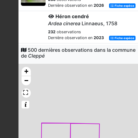
Dernière observation en
2026
Fiche espèce
Héron cendré
Ardea cinerea
Linnaeus, 1758
232
observations
Dernière observation en
2023
Fiche espèce
Fauvette à tête noire
500 dernières observations dans la commune
de
Cleppé
Sylvia atricapilla
(Linnaeus, 1758)
215
observations
+
Dernière observation en
2026
Fiche espèce
−
Rougegorge familier
Erithacus rubecula
(Linnaeus, 1758)
205
observations
Dernière observation en
2026
Fiche espèce
Tourterelle turque
Streptopelia decaocto
(Frivaldszky,
1838)
199
observations