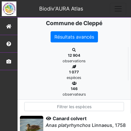
Biodiv'AURA Atlas
Commune de Cleppé
Résultats avancés
12 904
observations
1 077
espèces
146
observateurs
Canard colvert
Anas platyrhynchos
Linnaeus, 1758