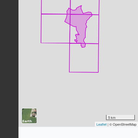
Dernière observation en
2023
Fiche espèce
Merle noir
Turdus merula
Linnaeus, 1758
198
observations
Dernière observation en
2023
Fiche espèce
Foulque macroule
Fulica atra
Linnaeus, 1758
197
observations
Dernière observation en
2023
Fiche espèce
Corneille noire
Corvus corone
Linnaeus, 1758
185
observations
Dernière observation en
2026
Fiche espèce
Pigeon ramier
Columba palumbus
Linnaeus, 1758
5 km
Leaflet
| © OpenStreetMap
184
observations
Dernière observation en
2026
Fiche espèce