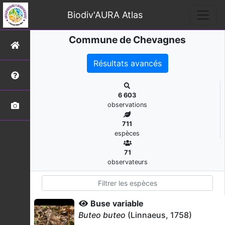
Biodiv'AURA Atlas
Commune de Chevagnes
Résultats avancés
6 603
observations
711
espèces
71
observateurs
Buse variable
Buteo buteo
(Linnaeus, 1758)