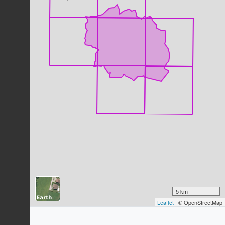
Tarier pâtre
Saxicola rubicola
(Linnaeus, 1766)
130
observations
Dernière observation en
2023
Fiche espèce
Pigeon ramier
Columba palumbus
Linnaeus, 1758
129
observations
Dernière observation en
2023
Fiche espèce
Grande Aigrette
Ardea alba
Linnaeus, 1758
116
observations
Dernière observation en
2023
Fiche espèce
Rougegorge familier
Erithacus rubecula
(Linnaeus, 1758)
112
observations
5 km
Dernière observation en
2023
Fiche espèce
Leaflet
| © OpenStreetMap
Pie-grièche écorcheur