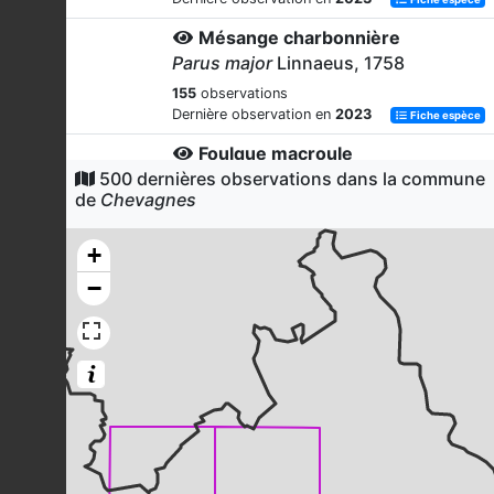
Mésange charbonnière
Parus major
Linnaeus, 1758
155
observations
Dernière observation en
2023
Fiche espèce
Foulque macroule
500 dernières observations dans la commune
Fulica atra
Linnaeus, 1758
de
Chevagnes
154
observations
Dernière observation en
2023
Fiche espèce
+
Merle noir
−
Turdus merula
Linnaeus, 1758
153
observations
Dernière observation en
2023
Fiche espèce
Héron cendré
Ardea cinerea
Linnaeus, 1758
142
observations
Dernière observation en
2023
Fiche espèce