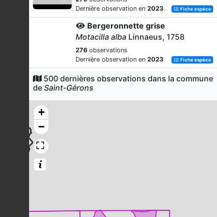
Dernière observation en
2023
Fiche espèce
Bergeronnette grise
Motacilla alba
Linnaeus, 1758
276
observations
Dernière observation en
2023
Fiche espèce
Mésange charbonnière
500 dernières observations dans la commune
de
Saint-Gérons
Parus major
Linnaeus, 1758
268
observations
+
Dernière observation en
2023
Fiche espèce
−
Héron cendré
Ardea cinerea
Linnaeus, 1758
256
observations
Dernière observation en
2023
Fiche espèce
Mésange bleue
Cyanistes caeruleus
(Linnaeus,
1758)
253
observations