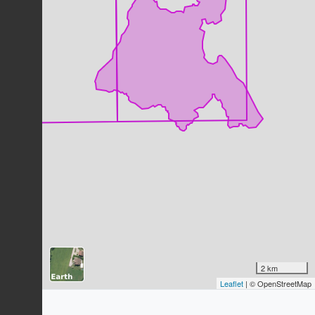
Dernière observation en
2023
Fiche espèce
Mésange huppée
Lophophanes cristatus
(Linnaeus,
1758)
247
observations
Dernière observation en
2023
Fiche espèce
Merle noir
Turdus merula
Linnaeus, 1758
237
observations
Dernière observation en
2023
Fiche espèce
Grimpereau des jardins
Certhia brachydactyla
C.L. Brehm,
1820
228
observations
Dernière observation en
2023
Fiche espèce
2 km
Pouillot véloce
Leaflet
| © OpenStreetMap
Phylloscopus collybita
(Vieillot,
1817)