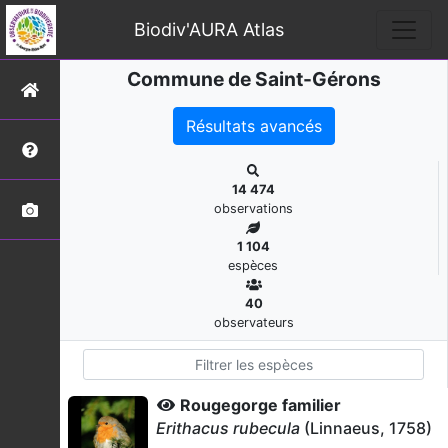
Biodiv'AURA Atlas
Commune de Saint-Gérons
Résultats avancés
14 474
observations
1 104
espèces
40
observateurs
Rougegorge familier
Erithacus rubecula
(Linnaeus, 1758)