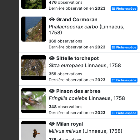
476
observations
Dernière observation en
2023
Fiche espèce
Grand Cormoran
Phalacrocorax carbo
(Linnaeus,
1758)
369
observations
Dernière observation en
2023
Fiche espèce
Sittelle torchepot
Sitta europaea
Linnaeus, 1758
359
observations
Dernière observation en
2023
Fiche espèce
Pinson des arbres
Fringilla coelebs
Linnaeus, 1758
348
observations
Dernière observation en
2023
Fiche espèce
Milan royal
Milvus milvus
(Linnaeus, 1758)
279
observations