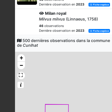
Dernière observation en
2023
Fiche espèce
Milan royal
Milvus milvus
(Linnaeus, 1758)
46
observations
Dernière observation en
2023
Fiche espèce
Buse variable
500 dernières observations dans la commune
de
Cunlhat
Buteo buteo
(Linnaeus, 1758)
42
observations
+
Dernière observation en
2023
Fiche espèce
−
Rougegorge familier
Erithacus rubecula
(Linnaeus, 1758)
41
observations
Dernière observation en
2023
Fiche espèce
Sittelle torchepot
Sitta europaea
Linnaeus, 1758
39
observations
Dernière observation en
2023
Fiche espèce