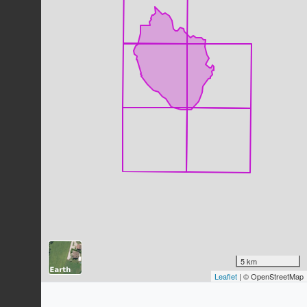
Pic épeiche
Dendrocopos major
(Linnaeus, 1758)
38
observations
Dernière observation en
2023
Fiche espèce
Mésange nonnette
Poecile palustris
(Linnaeus, 1758)
37
observations
Dernière observation en
2023
Fiche espèce
Corneille noire
Corvus corone
Linnaeus, 1758
36
observations
Dernière observation en
2023
Fiche espèce
Hérisson d'Europe
Erinaceus europaeus
Linnaeus, 1758
5 km
32
observations
Leaflet
| © OpenStreetMap
Dernière observation en
2022
Fiche espèce
Pigeon ramier