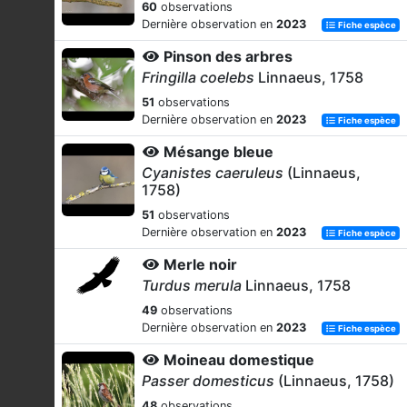
60
observations
Dernière observation en
2023
Fiche espèce
Pinson des arbres
Fringilla coelebs
Linnaeus, 1758
51
observations
Dernière observation en
2023
Fiche espèce
Mésange bleue
Cyanistes caeruleus
(Linnaeus,
1758)
51
observations
Dernière observation en
2023
Fiche espèce
Merle noir
Turdus merula
Linnaeus, 1758
49
observations
Dernière observation en
2023
Fiche espèce
Moineau domestique
Passer domesticus
(Linnaeus, 1758)
48
observations