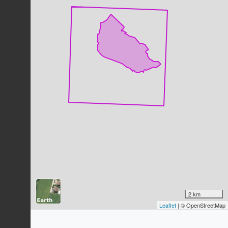
Pouillot véloce
Phylloscopus collybita
(Vieillot,
1817)
42
observations
Dernière observation en
2019
Fiche espèce
Canard colvert
Anas platyrhynchos
Linnaeus, 1758
40
observations
Dernière observation en
2021
Fiche espèce
Moineau domestique
Passer domesticus
(Linnaeus, 1758)
38
observations
Dernière observation en
2023
Fiche espèce
Violette naine
Viola pumila
Chaix, 1785
2 km
Leaflet
| © OpenStreetMap
35
observations
Dernière observation en
2025
Fiche espèce