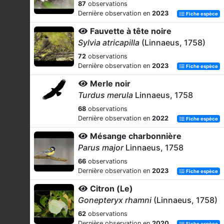
87
observations
Dernière observation en
2023
Fiche espèce
Fauvette à tête noire
Sylvia atricapilla
(Linnaeus, 1758)
72
observations
Dernière observation en
2023
Fiche espèce
Merle noir
Turdus merula
Linnaeus, 1758
68
observations
Dernière observation en
2022
Fiche espèce
Mésange charbonnière
Parus major
Linnaeus, 1758
66
observations
Dernière observation en
2023
Fiche espèce
Citron (Le)
Gonepteryx rhamni
(Linnaeus, 1758)
62
observations
Dernière observation en
2020
Fiche espèce