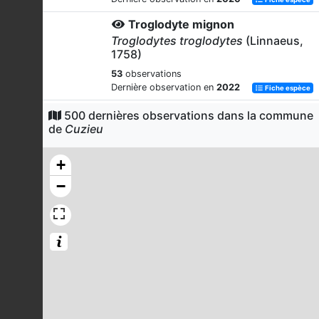
Troglodyte mignon
Troglodytes troglodytes
(Linnaeus,
1758)
53
observations
Dernière observation en
2022
Fiche espèce
Rougegorge familier
500 dernières observations dans la commune
de
Cuzieu
Erithacus rubecula
(Linnaeus, 1758)
47
observations
+
Dernière observation en
2023
Fiche espèce
−
Grillon champêtre
Gryllus campestris
Linnaeus, 1758
46
observations
Dernière observation en
2021
Fiche espèce
Pigeon ramier
Columba palumbus
Linnaeus, 1758
45
observations
Dernière observation en
2021
Fiche espèce