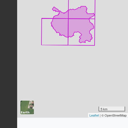
Renoncule flammette
Ranunculus flammula
L., 1753
39
observations
Dernière observation en
2025
Fiche espèce
Mésange noire
Periparus ater
(Linnaeus, 1758)
39
observations
Dernière observation en
2023
Fiche espèce
Houlque laineuse
Holcus lanatus
L., 1753
38
observations
Dernière observation en
2025
Fiche espèce
Fauvette à tête noire
Sylvia atricapilla
(Linnaeus, 1758)
5 km
37
observations
Leaflet
| © OpenStreetMap
Dernière observation en
2023
Fiche espèce
Myrtil (Le)