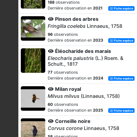
188
observations
Dernière observation en
2021
Fiche espèce
Pinson des arbres
Fringilla coelebs
Linnaeus, 1758
96
observations
Dernière observation en
2023
Fiche espèce
Éléocharide des marais
Eleocharis palustris
(L.) Roem. &
Schult., 1817
77
observations
Dernière observation en
2024
Fiche espèce
Milan royal
Milvus milvus
(Linnaeus, 1758)
60
observations
Dernière observation en
2025
Fiche espèce
Corneille noire
Corvus corone
Linnaeus, 1758
58
observations