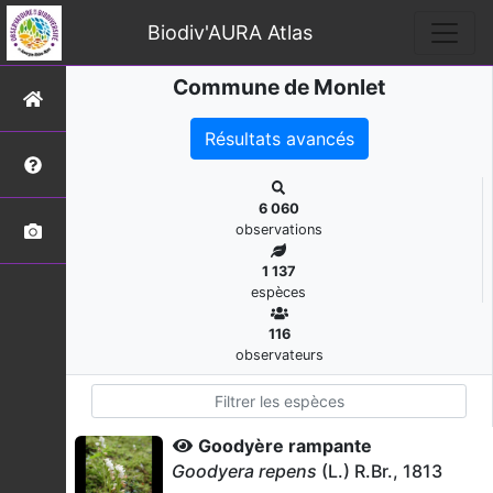
Biodiv'AURA Atlas
Commune de Monlet
Résultats avancés
6 060
observations
1 137
espèces
116
observateurs
Goodyère rampante
Goodyera repens
(L.) R.Br., 1813