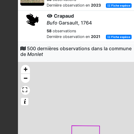
Dernière observation en
2023
Fiche espèce
Crapaud
Bufo
Garsault, 1764
58
observations
Dernière observation en
2021
Fiche espèce
Merle noir
500 dernières observations dans la commune
de
Monlet
Turdus merula
Linnaeus, 1758
53
observations
+
Dernière observation en
2023
Fiche espèce
−
Canard colvert
Anas platyrhynchos
Linnaeus, 1758
42
observations
Dernière observation en
2023
Fiche espèce
Rougegorge familier
Erithacus rubecula
(Linnaeus, 1758)
42
observations
Dernière observation en
2023
Fiche espèce