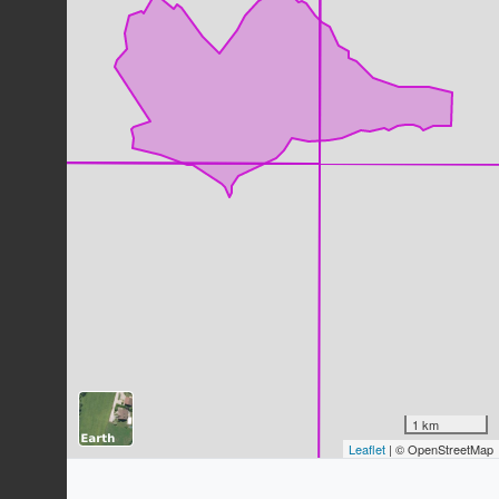
Mésange charbonnière
Parus major
Linnaeus, 1758
69
observations
Dernière observation en
2023
Fiche espèce
Fauvette à tête noire
Sylvia atricapilla
(Linnaeus, 1758)
62
observations
Dernière observation en
2023
Fiche espèce
Tarier pâtre
Saxicola rubicola
(Linnaeus, 1766)
62
observations
Dernière observation en
2023
Fiche espèce
Hirondelle rustique
Hirundo rustica
Linnaeus, 1758
61
observations
1 km
Dernière observation en
2023
Fiche espèce
Leaflet
| © OpenStreetMap
Bergeronnette printanière