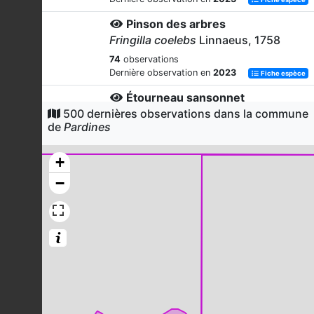
Pinson des arbres
Fringilla coelebs
Linnaeus, 1758
74
observations
Dernière observation en
2023
Fiche espèce
Étourneau sansonnet
500 dernières observations dans la commune
Sturnus vulgaris
Linnaeus, 1758
de
Pardines
72
observations
Dernière observation en
2023
Fiche espèce
+
Linotte mélodieuse
−
Linaria cannabina
(Linnaeus, 1758)
71
observations
Dernière observation en
2023
Fiche espèce
Héron cendré
Ardea cinerea
Linnaeus, 1758
70
observations
Dernière observation en
2023
Fiche espèce