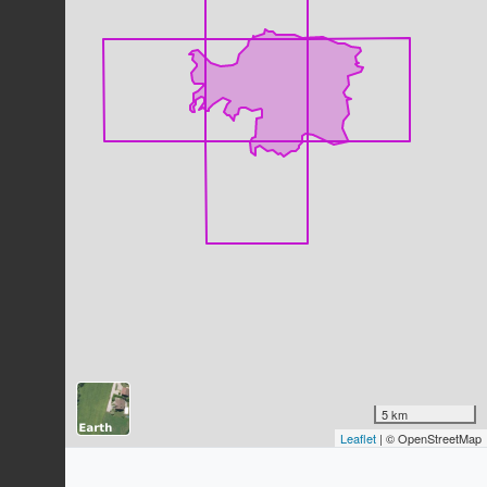
Dernière observation en
2023
Fiche espèce
Moineau domestique
Passer domesticus
(Linnaeus, 1758)
231
observations
Dernière observation en
2023
Fiche espèce
Grive draine
Turdus viscivorus
Linnaeus, 1758
230
observations
Dernière observation en
2023
Fiche espèce
Geai des chênes
Garrulus glandarius
(Linnaeus, 1758)
224
observations
Dernière observation en
2023
Fiche espèce
Corneille noire
Corvus corone
Linnaeus, 1758
5 km
Leaflet
| © OpenStreetMap
221
observations
Dernière observation en
2023
Fiche espèce