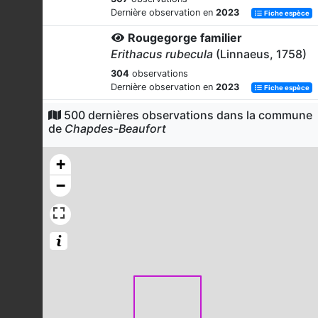
Dernière observation en
2023
Fiche espèce
Rougegorge familier
Erithacus rubecula
(Linnaeus, 1758)
304
observations
Dernière observation en
2023
Fiche espèce
Sittelle torchepot
500 dernières observations dans la commune
de
Chapdes-Beaufort
Sitta europaea
Linnaeus, 1758
266
observations
+
Dernière observation en
2023
Fiche espèce
−
Pouillot véloce
Phylloscopus collybita
(Vieillot,
1817)
254
observations
Dernière observation en
2023
Fiche espèce
Fauvette à tête noire
Sylvia atricapilla
(Linnaeus, 1758)
247
observations