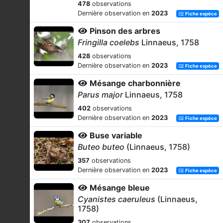
478
observations
Dernière observation en
2023
Fiche espèce
Pinson des arbres
Fringilla coelebs
Linnaeus, 1758
428
observations
Dernière observation en
2023
Fiche espèce
Mésange charbonnière
Parus major
Linnaeus, 1758
402
observations
Dernière observation en
2023
Fiche espèce
Buse variable
Buteo buteo
(Linnaeus, 1758)
357
observations
Dernière observation en
2023
Fiche espèce
Mésange bleue
Cyanistes caeruleus
(Linnaeus,
1758)
307
observations