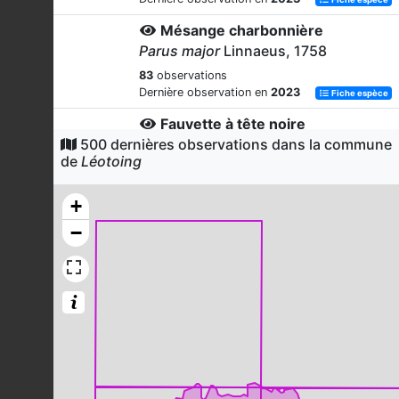
Mésange charbonnière
Parus major
Linnaeus, 1758
83
observations
Dernière observation en
2023
Fiche espèce
Fauvette à tête noire
500 dernières observations dans la commune
Sylvia atricapilla
(Linnaeus, 1758)
de
Léotoing
82
observations
Dernière observation en
2023
Fiche espèce
+
Pigeon ramier
−
Columba palumbus
Linnaeus, 1758
74
observations
Dernière observation en
2023
Fiche espèce
Chevreuil européen
Capreolus capreolus
(Linnaeus,
1758)
74
observations
Dernière observation en
2023
Fiche espèce