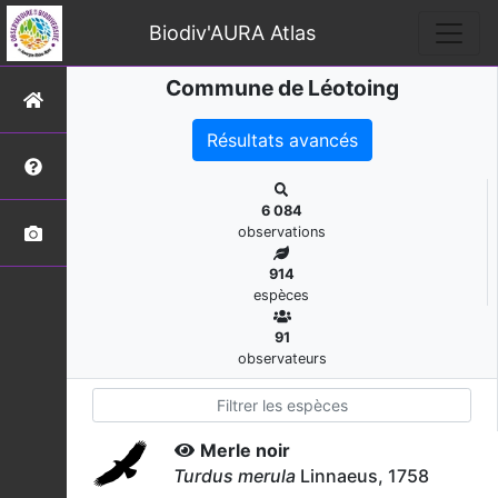
Biodiv'AURA Atlas
Commune de Léotoing
Résultats avancés
6 084
observations
914
espèces
91
observateurs
Merle noir
Turdus merula
Linnaeus, 1758