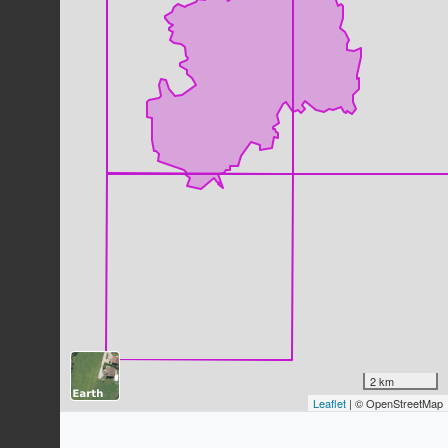
Milan noir
Milvus migrans
(Boddaert, 1783)
73
observations
Dernière observation en
2023
Fiche espèce
Faucon crécerelle
Falco tinnunculus
Linnaeus, 1758
70
observations
Dernière observation en
2023
Fiche espèce
Alouette des champs
Alauda arvensis
Linnaeus, 1758
69
observations
Dernière observation en
2023
Fiche espèce
Bergeronnette des ruisseaux
Motacilla cinerea
Tunstall, 1771
2 km
69
observations
Leaflet
| © OpenStreetMap
Dernière observation en
2023
Fiche espèce
Busard cendré