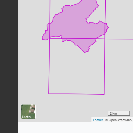
271
observations
Dernière observation en
2023
Fiche espèce
Chardonneret élégant
Carduelis carduelis
(Linnaeus, 1758)
260
observations
Dernière observation en
2023
Fiche espèce
Buse variable
Buteo buteo
(Linnaeus, 1758)
223
observations
Dernière observation en
2023
Fiche espèce
Grand-duc d'Europe
Bubo bubo
(Linnaeus, 1758)
211
observations
Dernière observation en
2023
Fiche espèce
Verdier d'Europe
2 km
Chloris chloris
(Linnaeus, 1758)
Leaflet
| © OpenStreetMap
195
observations
Dernière observation en
2023