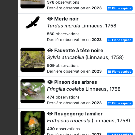
576
observations
Dernière observation en
2023
Fiche espèce
Merle noir
Turdus merula
Linnaeus, 1758
560
observations
Dernière observation en
2023
Fiche espèce
Fauvette à tête noire
Sylvia atricapilla
(Linnaeus, 1758)
509
observations
Dernière observation en
2023
Fiche espèce
Pinson des arbres
Fringilla coelebs
Linnaeus, 1758
474
observations
Dernière observation en
2023
Fiche espèce
Rougegorge familier
Erithacus rubecula
(Linnaeus, 1758)
430
observations
Dernière observation en
2023
Fiche espèce