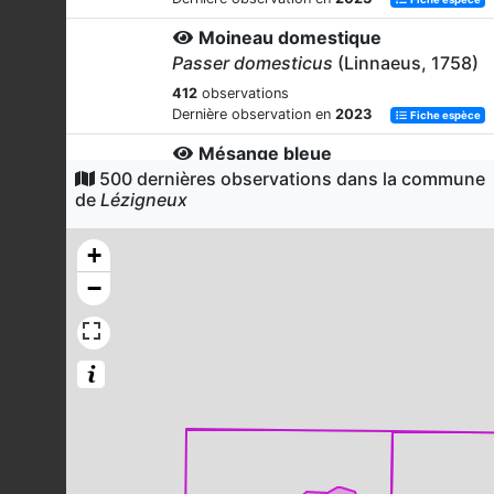
Moineau domestique
Passer domesticus
(Linnaeus, 1758)
412
observations
Dernière observation en
2023
Fiche espèce
Mésange bleue
500 dernières observations dans la commune
Cyanistes caeruleus
(Linnaeus,
de
Lézigneux
1758)
328
observations
+
Dernière observation en
2023
Fiche espèce
−
Tourterelle turque
Streptopelia decaocto
(Frivaldszky,
1838)
295
observations
Dernière observation en
2023
Fiche espèce
Pouillot véloce
Phylloscopus collybita
(Vieillot,
1817)