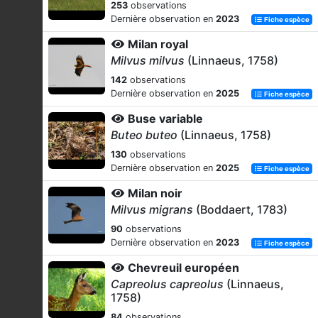
253
observations
Dernière observation en
2023
Fiche espèce
Milan royal
Milvus milvus
(Linnaeus, 1758)
142
observations
Dernière observation en
2025
Fiche espèce
Buse variable
Buteo buteo
(Linnaeus, 1758)
130
observations
Dernière observation en
2025
Fiche espèce
Milan noir
Milvus migrans
(Boddaert, 1783)
90
observations
Dernière observation en
2023
Fiche espèce
Chevreuil européen
Capreolus capreolus
(Linnaeus,
1758)
84
observations