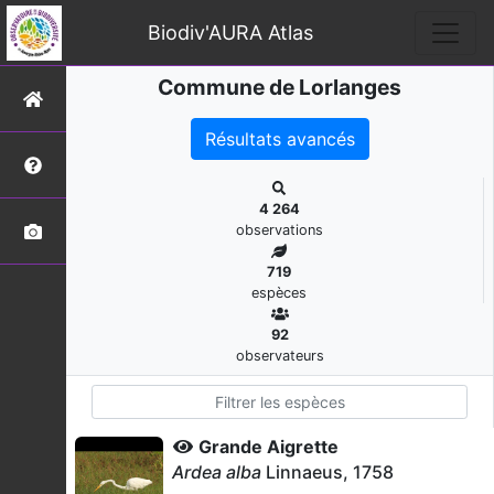
Biodiv'AURA Atlas
Commune de Lorlanges
Résultats avancés
4 264
observations
719
espèces
92
observateurs
Grande Aigrette
Ardea alba
Linnaeus, 1758