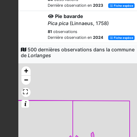
Dernière observation en
2023
Fiche espèce
Pie bavarde
Pica pica
(Linnaeus, 1758)
81
observations
Dernière observation en
2024
Fiche espèce
Corneille noire
500 dernières observations dans la commune
de
Lorlanges
Corvus corone
Linnaeus, 1758
81
observations
+
Dernière observation en
2024
Fiche espèce
−
Faucon crécerelle
Falco tinnunculus
Linnaeus, 1758
60
observations
Dernière observation en
2025
Fiche espèce
Héron cendré
Ardea cinerea
Linnaeus, 1758
56
observations
Dernière observation en
2023
Fiche espèce