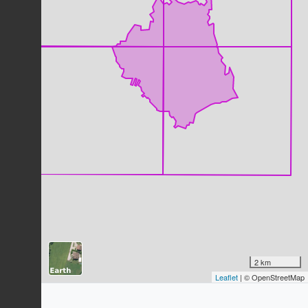
Alouette des champs
Alauda arvensis
Linnaeus, 1758
53
observations
Dernière observation en
2023
Fiche espèce
Moineau domestique
Passer domesticus
(Linnaeus, 1758)
51
observations
Dernière observation en
2023
Fiche espèce
Merle noir
Turdus merula
Linnaeus, 1758
47
observations
Dernière observation en
2024
Fiche espèce
Tarier pâtre
Saxicola rubicola
(Linnaeus, 1766)
2 km
40
observations
Leaflet
| © OpenStreetMap
Dernière observation en
2023
Fiche espèce
Iris faux acore