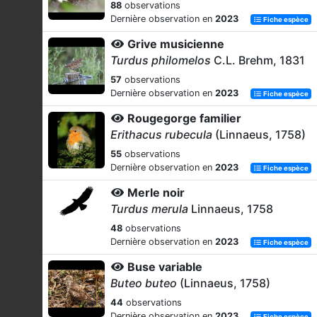
88
observations
Dernière observation en
2023
Fiche espèce
Grive musicienne
Turdus philomelos
C.L. Brehm, 1831
57
observations
Dernière observation en
2023
Fiche espèce
Rougegorge familier
Erithacus rubecula
(Linnaeus, 1758)
55
observations
Dernière observation en
2023
Fiche espèce
Merle noir
Turdus merula
Linnaeus, 1758
48
observations
Dernière observation en
2023
Fiche espèce
Buse variable
Buteo buteo
(Linnaeus, 1758)
44
observations
Dernière observation en
2023
Fiche espèce