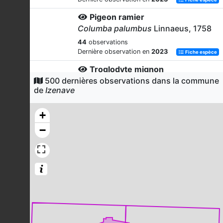
Pigeon ramier
Columba palumbus
Linnaeus, 1758
44
observations
Dernière observation en
2023
Fiche espèce
Troglodyte mignon
500 dernières observations dans la commune
Troglodytes troglodytes
(Linnaeus,
de
Izenave
1758)
38
observations
+
Dernière observation en
2023
Fiche espèce
−
Mésange charbonnière
Parus major
Linnaeus, 1758
36
observations
Dernière observation en
2023
Fiche espèce
Mésange noire
Periparus ater
(Linnaeus, 1758)
36
observations
Dernière observation en
2023
Fiche espèce