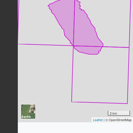
Grive draine
Turdus viscivorus
Linnaeus, 1758
32
observations
Dernière observation en
2023
Fiche espèce
Chevreuil européen
Capreolus capreolus
(Linnaeus,
1758)
32
observations
Dernière observation en
2025
Fiche espèce
Fauvette à tête noire
Sylvia atricapilla
(Linnaeus, 1758)
30
observations
Dernière observation en
2023
Fiche espèce
Geai des chênes
Garrulus glandarius
(Linnaeus, 1758)
2 km
Leaflet
| © OpenStreetMap
30
observations
Dernière observation en
2023
Fiche espèce