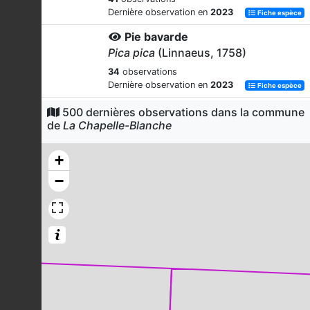
Dernière observation en
2023
Fiche espèce
Pie bavarde
Pica pica
(Linnaeus, 1758)
34
observations
Dernière observation en
2023
Fiche espèce
Pinson des arbres
500 dernières observations dans la commune
de
La Chapelle-Blanche
Fringilla coelebs
Linnaeus, 1758
34
observations
+
Dernière observation en
2023
Fiche espèce
−
Chardonneret élégant
Carduelis carduelis
(Linnaeus, 1758)
34
observations
Dernière observation en
2023
Fiche espèce
Rougegorge familier
Erithacus rubecula
(Linnaeus, 1758)
28
observations
Dernière observation en
2023
Fiche espèce