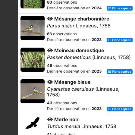
80
observations
Dernière observation en
2024
Fiche espèce
Mésange charbonnière
Parus major
Linnaeus, 1758
63
observations
Dernière observation en
2023
Fiche espèce
Moineau domestique
Passer domesticus
(Linnaeus, 1758)
49
observations
Dernière observation en
2023
Fiche espèce
Mésange bleue
Cyanistes caeruleus
(Linnaeus,
1758)
43
observations
Dernière observation en
2023
Fiche espèce
Merle noir
Turdus merula
Linnaeus, 1758
41
observations