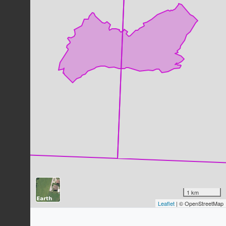
Sittelle torchepot
Sitta europaea
Linnaeus, 1758
21
observations
Dernière observation en
2023
Fiche espèce
Anacamptide pyramidale
Anacamptis pyramidalis
(L.) Rich.,
1817
20
observations
Dernière observation en
2023
Fiche espèce
Orchis homme-pendu
Orchis anthropophora
(L.) All., 1785
20
observations
Dernière observation en
2023
Fiche espèce
Corneille noire
Corvus corone
Linnaeus, 1758
1 km
Leaflet
| © OpenStreetMap
19
observations
Dernière observation en
2023
Fiche espèce