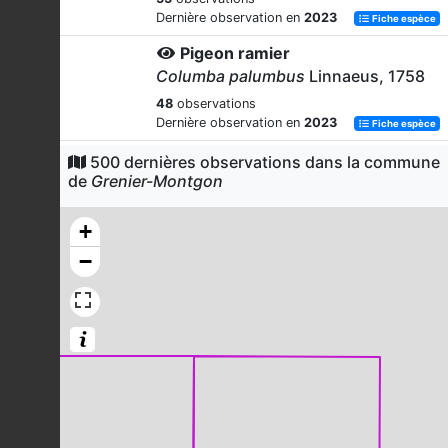
Dernière observation en
2023
Fiche espèce
Pigeon ramier
Columba palumbus
Linnaeus, 1758
48
observations
Dernière observation en
2023
Fiche espèce
Rougegorge familier
500 dernières observations dans la commune
de
Grenier-Montgon
Erithacus rubecula
(Linnaeus, 1758)
40
observations
+
Dernière observation en
2022
Fiche espèce
−
Pouillot véloce
Phylloscopus collybita
(Vieillot,
1817)
40
observations
Dernière observation en
2022
Fiche espèce
Corneille noire
Corvus corone
Linnaeus, 1758
37
observations