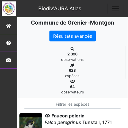
Biodiv'AURA Atlas
Commune de Grenier-Montgon
Résultats avancés
2 396
observations
628
espèces
64
observateurs
Faucon pèlerin
Falco peregrinus
Tunstall, 1771