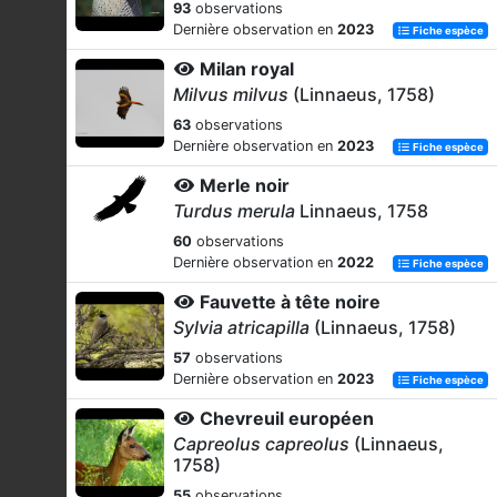
93
observations
Dernière observation en
2023
Fiche espèce
Milan royal
Milvus milvus
(Linnaeus, 1758)
63
observations
Dernière observation en
2023
Fiche espèce
Merle noir
Turdus merula
Linnaeus, 1758
60
observations
Dernière observation en
2022
Fiche espèce
Fauvette à tête noire
Sylvia atricapilla
(Linnaeus, 1758)
57
observations
Dernière observation en
2023
Fiche espèce
Chevreuil européen
Capreolus capreolus
(Linnaeus,
1758)
55
observations