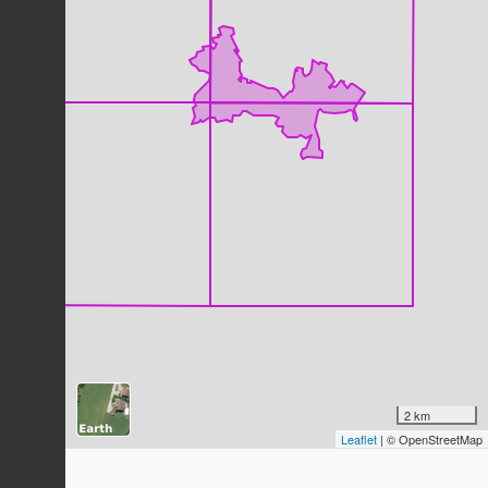
Dernière observation en
2022
Fiche espèce
Buse variable
Buteo buteo
(Linnaeus, 1758)
32
observations
Dernière observation en
2023
Fiche espèce
Pinson des arbres
Fringilla coelebs
Linnaeus, 1758
31
observations
Dernière observation en
2022
Fiche espèce
Troglodyte mignon
Troglodytes troglodytes
(Linnaeus,
1758)
29
observations
Dernière observation en
2023
Fiche espèce
Mésange charbonnière
2 km
Parus major
Linnaeus, 1758
Leaflet
| © OpenStreetMap
28
observations
Dernière observation en
2022