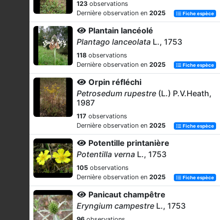
123
observations
Dernière observation en
2025
Fiche espèce
Plantain lancéolé
Plantago lanceolata
L., 1753
118
observations
Dernière observation en
2025
Fiche espèce
Orpin réfléchi
Petrosedum rupestre
(L.) P.V.Heath,
1987
117
observations
Dernière observation en
2025
Fiche espèce
Potentille printanière
Potentilla verna
L., 1753
105
observations
Dernière observation en
2025
Fiche espèce
Panicaut champêtre
Eryngium campestre
L., 1753
96
observations