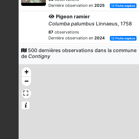
Dernière observation en
2025
Fiche espèce
Pigeon ramier
Columba palumbus
Linnaeus, 1758
87
observations
Dernière observation en
2024
Fiche espèce
Trèfle strié
500 dernières observations dans la commune
de
Contigny
Trifolium striatum
L., 1753
84
observations
+
Dernière observation en
2025
Fiche espèce
−
Merle noir
Turdus merula
Linnaeus, 1758
83
observations
Dernière observation en
2024
Fiche espèce
Corneille noire
Corvus corone
Linnaeus, 1758
81
observations
Dernière observation en
2024
Fiche espèce