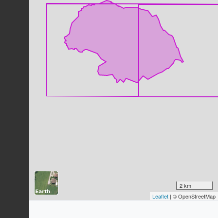
Bertéroa blanchi
Berteroa incana
(L.) DC., 1821
80
observations
Dernière observation en
2025
Fiche espèce
Orpin blanc
Sedum album
L., 1753
80
observations
Dernière observation en
2025
Fiche espèce
Géranium mou
Geranium molle
L., 1753
79
observations
Dernière observation en
2025
Fiche espèce
Potérium sanguisorbe
Poterium sanguisorba
L., 1753
2 km
77
observations
Leaflet
| © OpenStreetMap
Dernière observation en
2025
Fiche espèce
Vulpie queue-d'écureuil