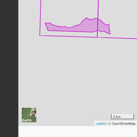
Cardamine à sept folioles
Cardamine heptaphylla
(Vill.)
O.E.Schulz, 1903
12
observations
Dernière observation en
2018
Fiche espèce
Laîche glauque
Carex flacca
Schreb., 1771
12
observations
Dernière observation en
2021
Fiche espèce
Noisetier commun
Corylus avellana
L., 1753
12
observations
Dernière observation en
2018
Fiche espèce
Genêt sagitté
Genista sagittalis
L., 1753
2 km
12
observations
Leaflet
| © OpenStreetMap
Dernière observation en
2006
Fiche espèce
Raiponce en épi