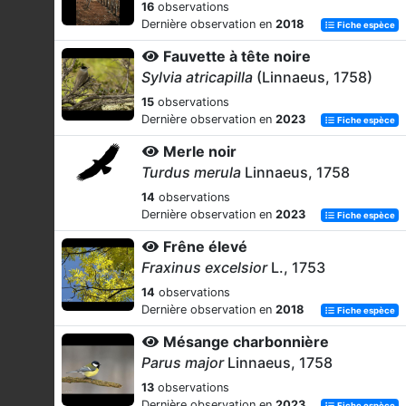
16
observations
Dernière observation en
2018
Fiche espèce
Fauvette à tête noire
Sylvia atricapilla
(Linnaeus, 1758)
15
observations
Dernière observation en
2023
Fiche espèce
Merle noir
Turdus merula
Linnaeus, 1758
14
observations
Dernière observation en
2023
Fiche espèce
Frêne élevé
Fraxinus excelsior
L., 1753
14
observations
Dernière observation en
2018
Fiche espèce
Mésange charbonnière
Parus major
Linnaeus, 1758
13
observations
Dernière observation en
2023
Fiche espèce