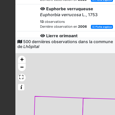
Euphorbe verruqueuse
Euphorbia verrucosa
L., 1753
13
observations
Dernière observation en
2006
Fiche espèce
Lierre grimpant
500 dernières observations dans la commune
Hedera helix
L., 1753
de
Lhôpital
13
observations
Dernière observation en
2018
Fiche espèce
+
Chèvrefeuille des haies
−
Lonicera xylosteum
L., 1753
13
observations
Dernière observation en
2018
Fiche espèce
Corneille noire
Corvus corone
Linnaeus, 1758
12
observations
Dernière observation en
2022
Fiche espèce