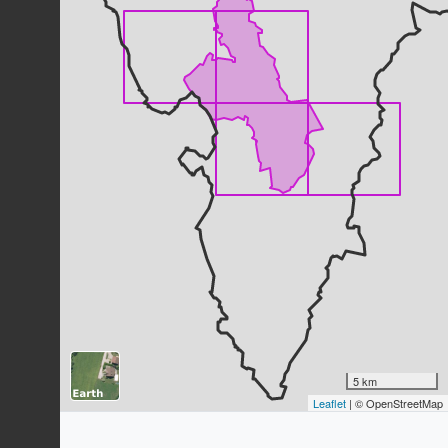
Agrostide capillaire
Agrostis capillaris
L., 1753
80
observations
Dernière observation en
2025
Fiche espèce
Jacobée à feuilles d'adonis
Jacobaea adonidifolia
(Loisel.)
Mérat, 1812
80
observations
Dernière observation en
2025
Fiche espèce
Arnica des montagnes
Arnica montana
L., 1753
79
observations
Dernière observation en
2014
Fiche espèce
Danthonie retombante
Danthonia decumbens
(L.) DC., 1805
5 km
Leaflet
| © OpenStreetMap
78
observations
Dernière observation en
2025
Fiche espèce