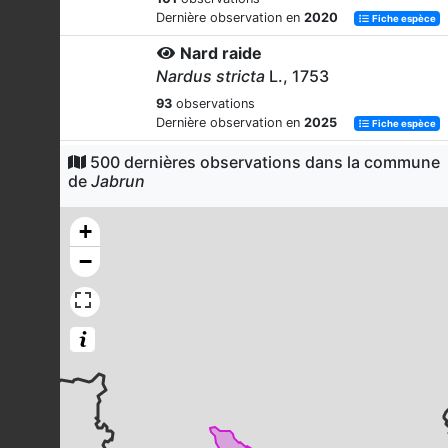
Dernière observation en
2020
Fiche espèce
Nard raide
Nardus stricta
L., 1753
93
observations
Dernière observation en
2025
Fiche espèce
Genêt poilu
500 dernières observations dans la commune
de
Jabrun
Genista pilosa
L., 1753
92
observations
+
Dernière observation en
2014
Fiche espèce
−
Genêt d'Angleterre
Genista anglica
L., 1753
87
observations
Dernière observation en
2014
Fiche espèce
Canche flexueuse
Avenella flexuosa
(L.) Drejer, 1838
84
observations
Dernière observation en
2025
Fiche espèce