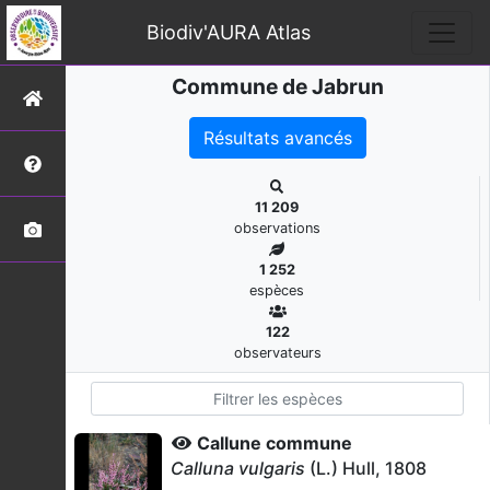
Biodiv'AURA Atlas
Commune de Jabrun
Résultats avancés
11 209
observations
1 252
espèces
122
observateurs
Callune commune
Calluna vulgaris
(L.) Hull, 1808