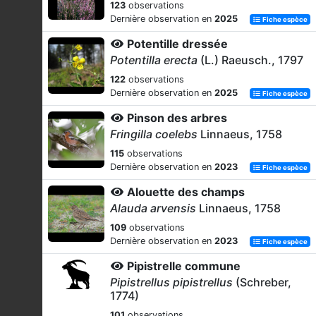
123
observations
Dernière observation en
2025
Fiche espèce
Potentille dressée
Potentilla erecta
(L.) Raeusch., 1797
122
observations
Dernière observation en
2025
Fiche espèce
Pinson des arbres
Fringilla coelebs
Linnaeus, 1758
115
observations
Dernière observation en
2023
Fiche espèce
Alouette des champs
Alauda arvensis
Linnaeus, 1758
109
observations
Dernière observation en
2023
Fiche espèce
Pipistrelle commune
Pipistrellus pipistrellus
(Schreber,
1774)
101
observations