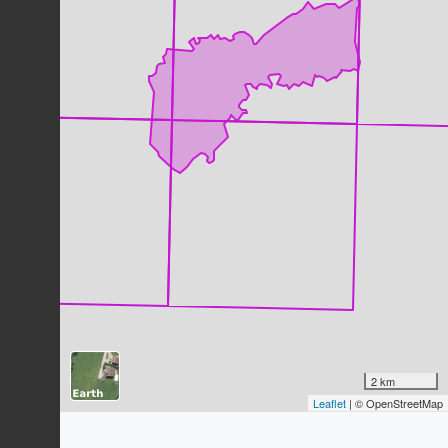
Milan noir
Milvus migrans
(Boddaert, 1783)
18
observations
Dernière observation en
2023
Fiche espèce
Bruant zizi
Emberiza cirlus
Linnaeus, 1766
18
observations
Dernière observation en
2023
Fiche espèce
Rollier d'Europe
Coracias garrulus
Linnaeus, 1758
16
observations
Dernière observation en
2023
Fiche espèce
Pinson des arbres
Fringilla coelebs
Linnaeus, 1758
16
observations
2 km
Dernière observation en
2023
Fiche espèce
Leaflet
| © OpenStreetMap
Circaète Jean-le-Blanc