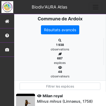
Biodiv'AURA Atlas
Commune de Ardoix
Résultats avancés
1 938
observations
687
espèces
48
observateurs
Milan royal
Milvus milvus
(Linnaeus, 1758)