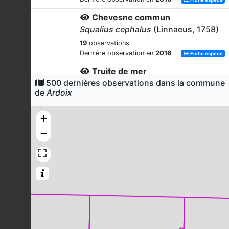
Chevesne commun
Squalius cephalus
(Linnaeus, 1758)
19
observations
Dernière observation en
2016
Fiche espèce
Truite de mer
500 dernières observations dans la commune
Salmo trutta
Linnaeus, 1758
de
Ardoix
19
observations
Dernière observation en
2016
Fiche espèce
+
Vairon du Languedoc
−
Phoxinus septimaniae
Kottelat, 2007
19
observations
Dernière observation en
2016
Fiche espèce
Faucon crécerelle
Falco tinnunculus
Linnaeus, 1758
18
observations
Dernière observation en
2023
Fiche espèce