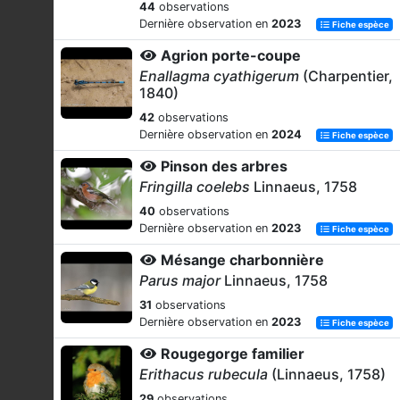
44
observations
Dernière observation en
2023
Fiche espèce
Agrion porte-coupe
Enallagma cyathigerum
(Charpentier,
1840)
42
observations
Dernière observation en
2024
Fiche espèce
Pinson des arbres
Fringilla coelebs
Linnaeus, 1758
40
observations
Dernière observation en
2023
Fiche espèce
Mésange charbonnière
Parus major
Linnaeus, 1758
31
observations
Dernière observation en
2023
Fiche espèce
Rougegorge familier
Erithacus rubecula
(Linnaeus, 1758)
29
observations