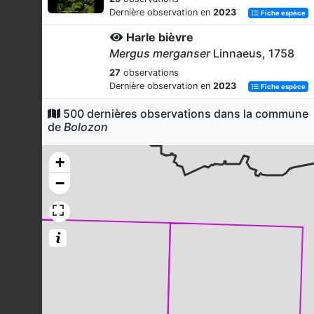
Dernière observation en
2023
Fiche espèce
Harle bièvre
Mergus merganser
Linnaeus, 1758
27
observations
Dernière observation en
2023
Fiche espèce
Pigeon ramier
500 dernières observations dans la commune
de
Bolozon
Columba palumbus
Linnaeus, 1758
27
observations
+
Dernière observation en
2023
Fiche espèce
−
Pouillot véloce
Phylloscopus collybita
(Vieillot,
1817)
23
observations
Dernière observation en
2021
Fiche espèce
Fauvette à tête noire
Sylvia atricapilla
(Linnaeus, 1758)
20
observations