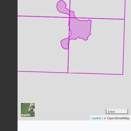
Dernière observation en
2023
Fiche espèce
Brome érigé
Bromopsis erecta
(Huds.) Fourr.,
1869
20
observations
Dernière observation en
2023
Fiche espèce
Pic vert
Picus viridis
Linnaeus, 1758
17
observations
Dernière observation en
2023
Fiche espèce
Germandrée petit-chêne
Teucrium chamaedrys
L., 1753
17
observations
Dernière observation en
2023
Fiche espèce
Sympétrum fascié (Le)
2 km
Sympetrum striolatum
(Charpentier,
Leaflet
| © OpenStreetMap
1840)
16
observations