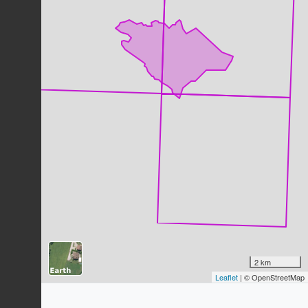
Grillon champêtre
Gryllus campestris
Linnaeus, 1758
117
observations
Dernière observation en
2025
Fiche espèce
Citron (Le)
Gonepteryx rhamni
(Linnaeus, 1758)
116
observations
Dernière observation en
2025
Fiche espèce
Demi-Deuil (Le)
Melanargia galathea
(Linnaeus,
1758)
108
observations
Dernière observation en
2025
Fiche espèce
Grillon des bois
Nemobius sylvestris
(Bosc, 1792)
2 km
107
observations
Leaflet
| © OpenStreetMap
Dernière observation en
2025
Fiche espèce
Orchis militaire