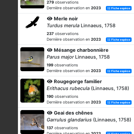
279
observations
Dernière observation en
2023
Fiche espèce
Merle noir
Turdus merula
Linnaeus, 1758
237
observations
Dernière observation en
2023
Fiche espèce
Mésange charbonnière
Parus major
Linnaeus, 1758
199
observations
Dernière observation en
2023
Fiche espèce
Rougegorge familier
Erithacus rubecula
(Linnaeus, 1758)
190
observations
Dernière observation en
2023
Fiche espèce
Geai des chênes
Garrulus glandarius
(Linnaeus, 1758)
137
observations
Dernière observation en
2023
Fiche espèce