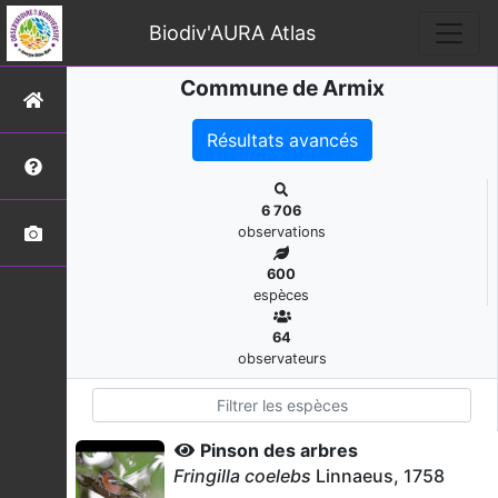
Biodiv'AURA Atlas
Commune de Armix
Résultats avancés
6 706
observations
600
espèces
64
observateurs
Pinson des arbres
Fringilla coelebs
Linnaeus, 1758