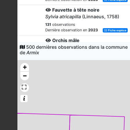
Fauvette à tête noire
Sylvia atricapilla
(Linnaeus, 1758)
131
observations
Dernière observation en
2023
Fiche espèce
Orchis mâle
500 dernières observations dans la commune
Orchis mascula
(L.) L., 1755
de
Armix
127
observations
Dernière observation en
2024
Fiche espèce
+
Orchis singe
−
Orchis simia
Lam., 1779
127
observations
Dernière observation en
2024
Fiche espèce
Pigeon ramier
Columba palumbus
Linnaeus, 1758
120
observations
Dernière observation en
2023
Fiche espèce