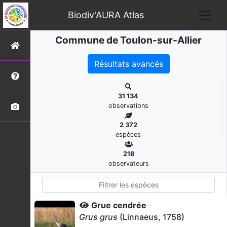
Biodiv'AURA Atlas
Commune de Toulon-sur-Allier
Résultats avancés
31 134
observations
2 372
espèces
218
observateurs
Grue cendrée
Grus grus
(Linnaeus, 1758)