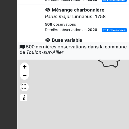
Mésange charbonnière
Parus major
Linnaeus, 1758
508
observations
Dernière observation en
2026
Fiche espèce
Buse variable
500 dernières observations dans la commune
Buteo buteo
(Linnaeus, 1758)
de
Toulon-sur-Allier
489
observations
Dernière observation en
2025
Fiche espèce
+
Grand Cormoran
−
Phalacrocorax carbo
(Linnaeus,
1758)
484
observations
Dernière observation en
2026
Fiche espèce
Corneille noire
Corvus corone
Linnaeus, 1758
483
observations
Dernière observation en
2026
Fiche espèce