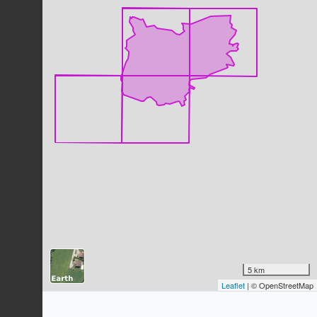
Pinson des arbres
Fringilla coelebs
Linnaeus, 1758
479
observations
Dernière observation en
2026
Fiche espèce
Pouillot véloce
Phylloscopus collybita
(Vieillot,
1817)
461
observations
Dernière observation en
2026
Fiche espèce
Rougegorge familier
Erithacus rubecula
(Linnaeus, 1758)
402
observations
Dernière observation en
2026
Fiche espèce
Grande Aigrette
Ardea alba
Linnaeus, 1758
5 km
Leaflet
| © OpenStreetMap
400
observations
Dernière observation en
2024
Fiche espèce