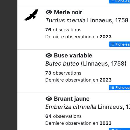
Fiche e
Merle noir
Turdus merula
Linnaeus, 1758
76
observations
Dernière observation en
2023
Fiche e
Buse variable
Buteo buteo
(Linnaeus, 1758)
73
observations
Dernière observation en
2023
Fiche e
Bruant jaune
Emberiza citrinella
Linnaeus, 
64
observations
Dernière observation en
2023