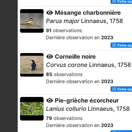
Fiche e
Mésange charbonnière
Parus major
Linnaeus, 1758
91
observations
Dernière observation en
2023
Fiche e
Corneille noire
Corvus corone
Linnaeus, 1758
85
observations
Dernière observation en
2023
Fiche e
Pie-grièche écorcheur
Lanius collurio
Linnaeus, 1758
79
observations
Dernière observation en
2023