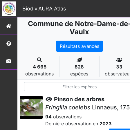
Biodiv'AURA Atlas
Commune de Notre-Dame-de
Vaulx
Résultats avancés
4 665
828
33
observations
espèces
observateu
Pinson des arbres
Fringilla coelebs
Linnaeus, 17
94
observations
Dernière observation en
2023