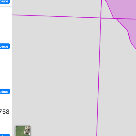
spèce
spèce
spèce
1758