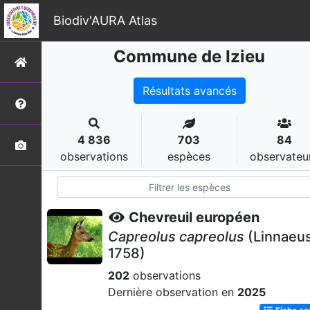
Biodiv'AURA Atlas
Commune de Izieu
Résultats avancés
4 836
703
84
observations
espèces
observateu
Chevreuil européen
Capreolus capreolus
(Linnaeus
1758)
202
observations
Dernière observation en
2025
Fiche e