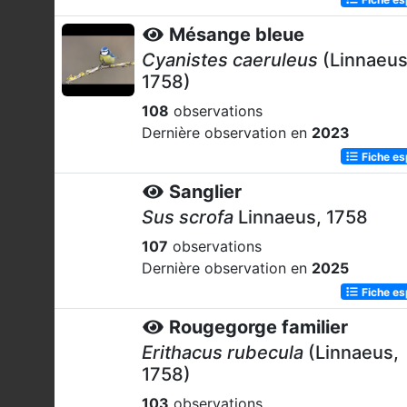
Mésange bleue
Cyanistes caeruleus
(Linnaeus
1758)
108
observations
Dernière observation en
2023
Fiche e
Sanglier
Sus scrofa
Linnaeus, 1758
107
observations
Dernière observation en
2025
Fiche e
Rougegorge familier
Erithacus rubecula
(Linnaeus,
1758)
103
observations