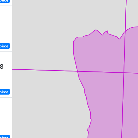
spèce
58
spèce
spèce