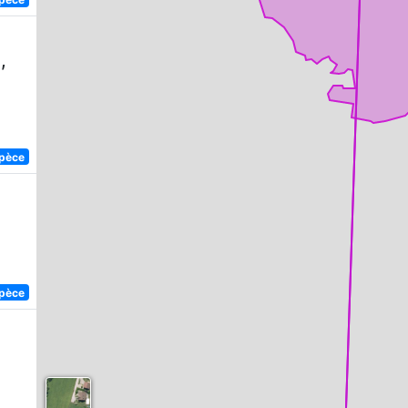
,
spèce
spèce