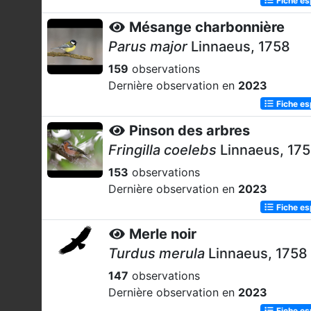
Mésange charbonnière
Parus major
Linnaeus, 1758
159
observations
Dernière observation en
2023
Fiche e
Pinson des arbres
Fringilla coelebs
Linnaeus, 17
153
observations
Dernière observation en
2023
Fiche e
Merle noir
Turdus merula
Linnaeus, 1758
147
observations
Dernière observation en
2023
Fiche e