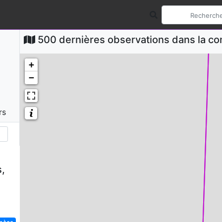
500 dernières observations dans la 
+
−
rs
,
spèce